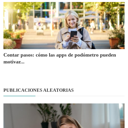
Contar pasos: cómo las apps de podómetro pueden
motivar...
PUBLICACIONES ALEATORIAS
Hábitos Saludables
Reducir el tiempo frente a pantallas: un paso
clave par...