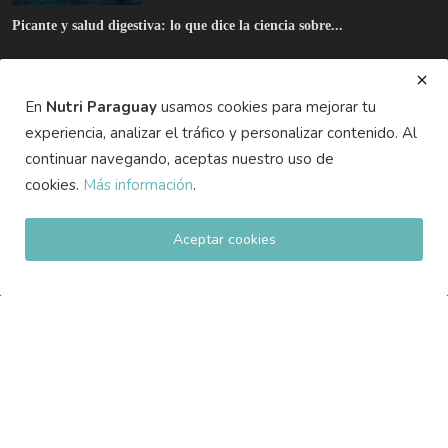
actualizaciones!
Suscribirse
En
Nutri Paraguay
usamos cookies para mejorar tu
experiencia, analizar el tráfico y personalizar contenido. Al
continuar navegando, aceptas nuestro uso de
Copyright 2025 Nutri Paraguay - Todos los derechos
cookies.
Más información
.
reservados.
Politica de Privacidad
Terminos & Condiciones
Registro
Aceptar cookies