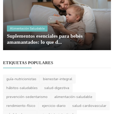
ETIQUETAS POPULARES
guía-nutricionistas
bienestar-integral
hábitos-saludables
salud-digestiva
prevención-sedentarismo
alimentación-saludable
rendimiento-físico
ejercicio-diario
salud-cardiovascular
pérdida-de-peso
microbiota-intestinal
nutrición-equilibrada
prevención-enfermedades
nutrición-clínica
vitaminas-y-minerales