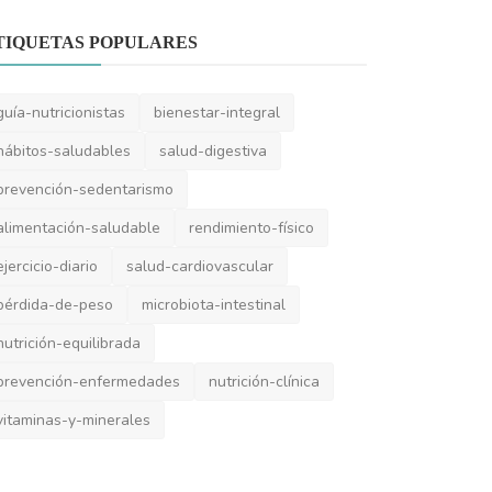
alimentación-saludable
rendimiento-físico
ejercicio-diario
salud-cardiovascular
pérdida-de-peso
microbiota-intestinal
nutrición-equilibrada
prevención-enfermedades
nutrición-clínica
vitaminas-y-minerales
DES SOCIALES