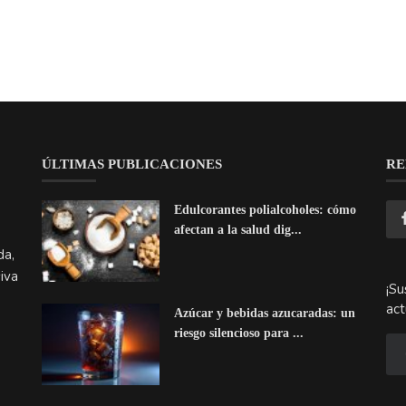
Edulcorantes polialcoholes: cómo
afectan a la salud dig...
da,
iva
¡Su
act
Azúcar y bebidas azucaradas: un
riesgo silencioso para ...
Picante y salud digestiva: lo que
dice la ciencia sobre...
chos reservados.
Politic