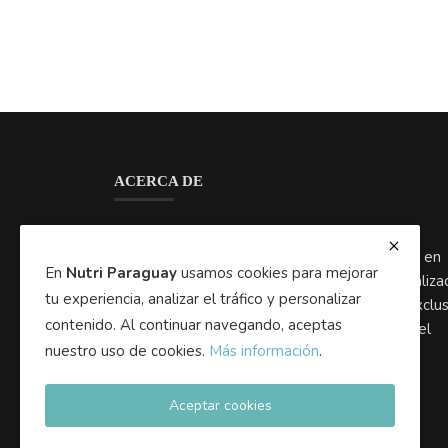
Nutri Paraguay es el portal líder de noticias,
tendencias y contenidos de nutrición y dietas en
Paraguay. Aquí encontrarás información actualiza
lanzamientos, eventos y acceso a una guía exclus
de empresas y profesionales certificados en el
rubro.
En
Nutri Paraguay
usamos cookies para mejorar
tu experiencia, analizar el tráfico y personalizar
contenido. Al continuar navegando, aceptas
nuestro uso de cookies.
Más información
.
Aceptar cookies
Copyright 2025 Nutri Paraguay - Todos los dere