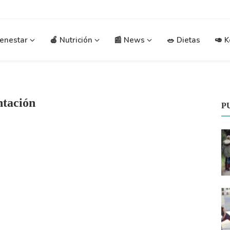
ienestar
🍎 Nutrición
📰 News
🥗 Dietas
🥑 K
ntación
P