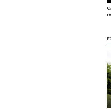
Ca
re
P
E
Salud Mental y Emocional
Bienestar mental: hábitos diarios que
fortalecen tu sal...