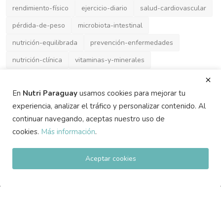
rendimiento-físico
ejercicio-diario
salud-cardiovascular
pérdida-de-peso
microbiota-intestinal
nutrición-equilibrada
prevención-enfermedades
nutrición-clínica
vitaminas-y-minerales
En
Nutri Paraguay
usamos cookies para mejorar tu
experiencia, analizar el tráfico y personalizar contenido. Al
continuar navegando, aceptas nuestro uso de
cookies.
Más información
.
ACERCA DE
Aceptar cookies
Nutri Paraguay es el portal líder de noticias, tendencias y
contenidos de nutrición y dietas en Paraguay. Aquí
encontrarás información actualizada, lanzamientos, eventos y
acceso a una guía exclusiva de empresas y profesionales