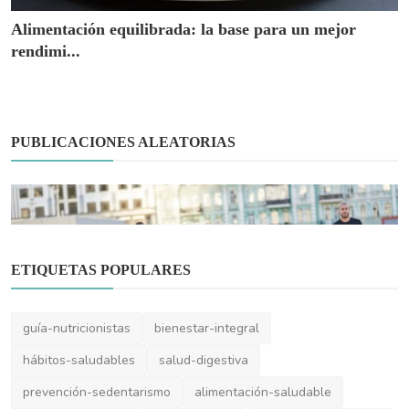
Alimentación equilibrada: la base para un mejor
rendimi...
PUBLICACIONES ALEATORIAS
ETIQUETAS POPULARES
Actividad Física
Calentamiento y estiramiento: claves para
guía-nutricionistas
bienestar-integral
ejercitarse c...
hábitos-saludables
salud-digestiva
prevención-sedentarismo
alimentación-saludable