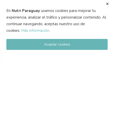
En
Nutri Paraguay
usamos cookies para mejorar tu
experiencia, analizar el tráfico y personalizar contenido. Al
continuar navegando, aceptas nuestro uso de
cookies.
Más información
.
Picante y salud digestiva: lo que dice la ciencia sobre...
Aceptar cookies
REDES SOCIALES
¡Suscríbete aquí para recibir cosas interesantes y
actualizaciones!
Suscribirse