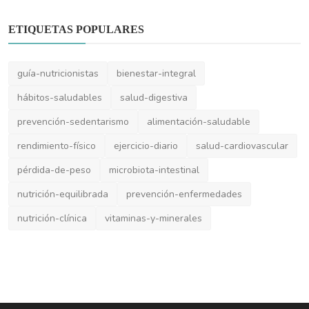
prevención-sedentarismo
alimentación-saludable
rendimiento-físico
ejercicio-diario
salud-cardiovascular
pérdida-de-peso
microbiota-intestinal
nutrición-equilibrada
prevención-enfermedades
nutrición-clínica
vitaminas-y-minerales
ACERCA DE
Nutri Paraguay es el portal líder de noticias, tendencias y
contenidos de nutrición y dietas en Paraguay. Aquí