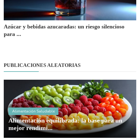
Azúcar y bebidas azucaradas: un riesgo silencioso
para ...
PUBLICACIONES ALEATORIAS
Otros
Tratamientos eficaces para el sobrepeso y la
obesidad: ...
ETIQUETAS POPULARES
guía-nutricionistas
bienestar-integral
hábitos-saludables
salud-digestiva