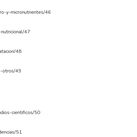
cro-y-micronutrientes/46
-nutricional/47
ratacion/48
ri-otros/49
udios-cientificos/50
ndencias/51