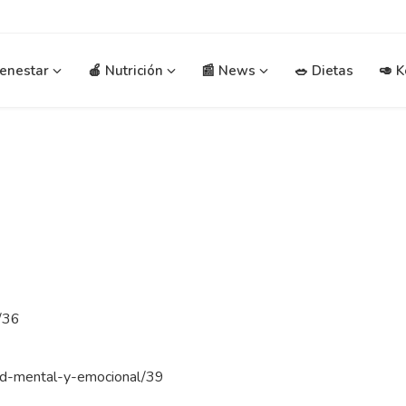
ienestar
🍎 Nutrición
📰 News
🥗 Dietas
🥑 K
r/36
alud-mental-y-emocional/39