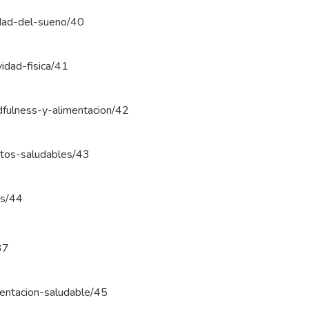
lidad-del-sueno/40
vidad-fisica/41
ndfulness-y-alimentacion/42
bitos-saludables/43
os/44
37
imentacion-saludable/45