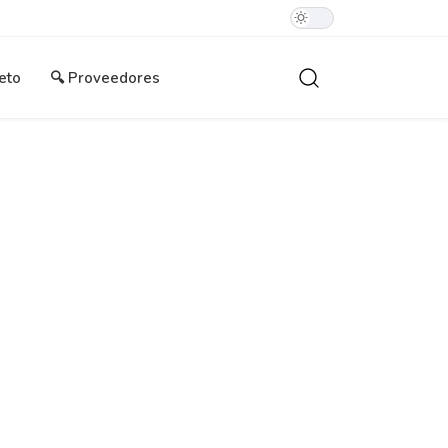
eto
🔍 Proveedores