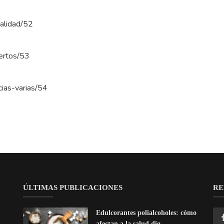
ualidad/52
pertos/53
icias-varias/54
ÚLTIMAS PUBLICACIONES
RE
Edulcorantes polialcoholes: cómo
afectan a la salud dig...